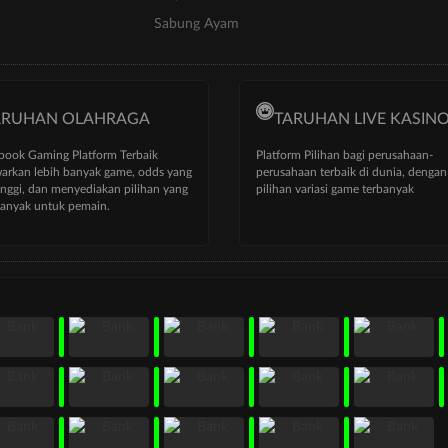
Sabung Ayam
ARUHAN OLAHRAGA
TARUHAN LIVE KASIN
book Gaming Platform Terbaik
Platform Pilihan bagi perusahaan-
rkan lebih banyak game, odds yang
perusahaan terbaik di dunia, dengan
tinggi, dan menyediakan pilihan yang
pilihan variasi game terbanyak
banyak untuk pemain.