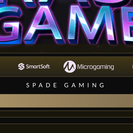
SPADE GAMING