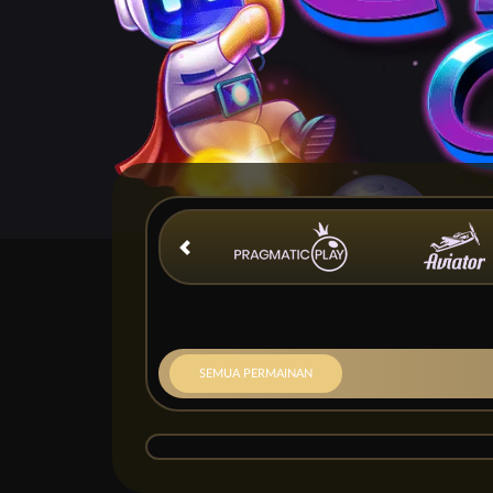
SEMUA PERMAINAN