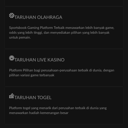
TARUHAN OLAHRAGA
Sportsbook Gaming Platform Terbaik menawarkan lebih banyak game,
odds yang lebih tinggi, dan menyediakan pilihan yang lebih banyak
untuk pemain.
TARUHAN LIVE KASINO
Platform Pilihan bagi perusahaan-perusahaan terbaik di dunia, dengan
pilihan variasi game terbanyak
TARUHAN TOGEL
Platform togel yang menarik dari perusahan terbaik di dunia yang
menawarkan hadiah kemenangan besar