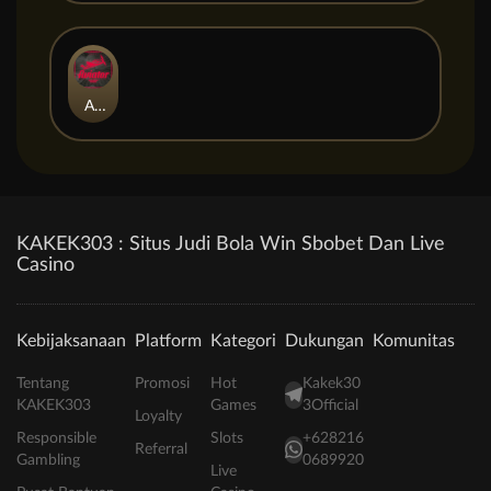
Aviator
KAKEK303 : Situs Judi Bola Win Sbobet Dan Live
Casino
Kebijaksanaan
Platform
Kategori
Dukungan
Komunitas
Tentang
Promosi
Hot
Kakek30
KAKEK303
Games
3Official
Loyalty
Responsible
Slots
+628216
Referral
Gambling
0689920
Live