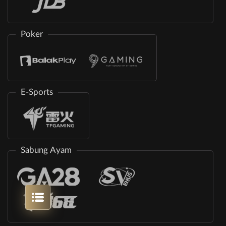
Poker
E-Sports
Sabung Ayam