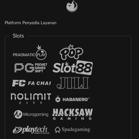
Platform Penyedia Layanan
Slots