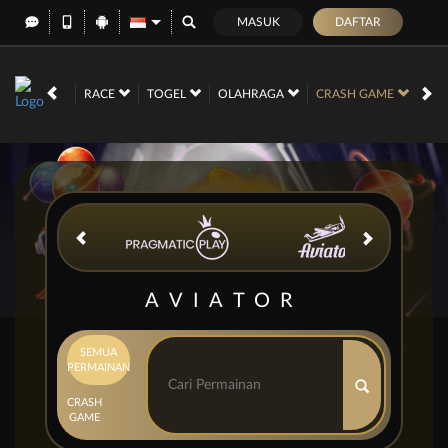
MASUK
DAFTAR
VE CASINO
RACE
TOGEL
OLAHRAGA
CRASH GAME
AR
AVIATOR
SEMUA
PERMAINAN
CRASH
GAME