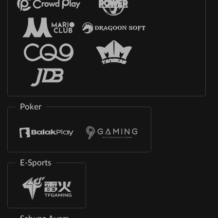
Poker
E-Sports