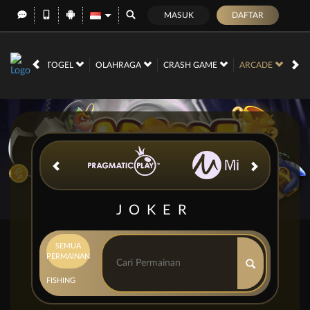
MASUK
DAFTAR
RACE
TOGEL
OLAHRAGA
CRASH GAME
ARCADE
PO
JOKER
SEMUA
PERMAINAN
FISHING