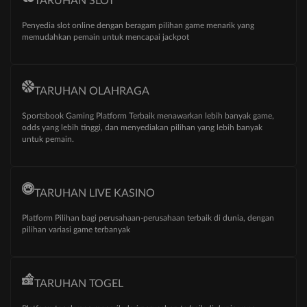
TARUHAN SLOT
Penyedia slot online dengan beragam pilihan game menarik yang
memudahkan pemain untuk mencapai jackpot
TARUHAN OLAHRAGA
Sportsbook Gaming Platform Terbaik menawarkan lebih banyak game,
odds yang lebih tinggi, dan menyediakan pilihan yang lebih banyak
untuk pemain.
TARUHAN LIVE KASINO
Platform Pilihan bagi perusahaan-perusahaan terbaik di dunia, dengan
pilihan variasi game terbanyak
TARUHAN TOGEL