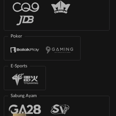
Poker
E-Sports
Sabung Ayam