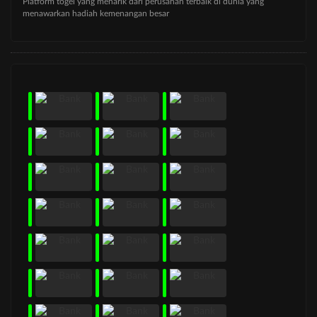
Platform togel yang menarik dari perusahan terbaik di dunia yang
menawarkan hadiah kemenangan besar