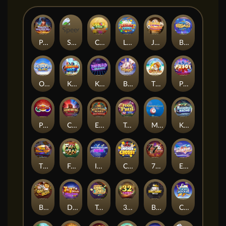
Pirate's Tresure
Speedy Andar Bahar
Colour Game
Ladder Game
Jhandi Munda
Bola Tangkas
Olympus Glory
KM Virtual Animal Race
KM Marble Knockout
Belangkai 2
Thai Hi Lo 2
Pusoy
Plinko
Cockfighting Arena
Egyptian Mines
Teen Patti Blitz
Max Keno
KM Virtual Treadmill Racing
Thai Fish Prawn Crab
Fan Tan Classic
Interstellar Run
Chicken Crossy
7 Up 7 Down Rush
Elite Aviator Club
Bai Buu
Dice Duet
Teen Patti
32 Cards
Baccarat
Cash Rocket