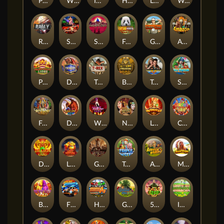
Peace&Long Life
Wild Chuco
ICELAND
Happy Prosperous
Laura
Water Margin
Rally
Striper Night
Sahara Gold
Fortune Panda
Golden Tour
Amazon
Prosperous Lions
Dragon
T-REX
Boy King
Top Gun
Sea Captain
Feng Shen
Dragon City
Wild Fox
NvXia
LongTengHuXiao2
Circus
Dragon Gold
Lucky Fortune
Glorious Rome
Triple Twister
African Wildlife
Magic Totem
Buffalo Gold
Fire of Route 66
Highway King
GoldenTree
5 Kings
Irish Luck