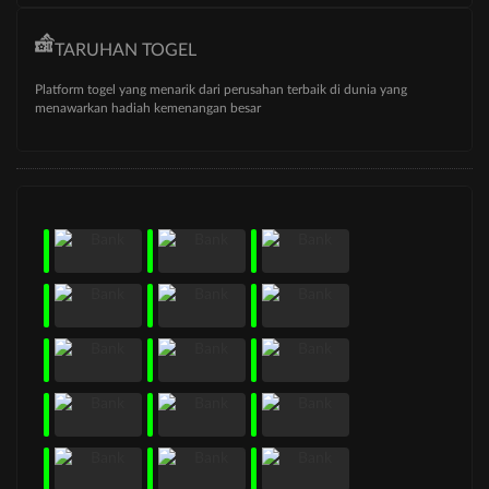
TARUHAN TOGEL
Platform togel yang menarik dari perusahan terbaik di dunia yang
menawarkan hadiah kemenangan besar