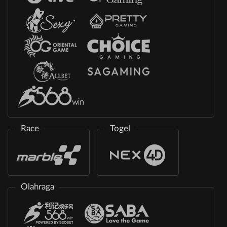
Race
Togel
Olahraga