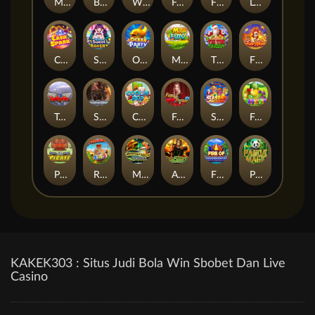
Magic Pearl
Brothers Kingdom
Wild Buffalo
Fafafa2
Fire of glacier gold
Long Teng Hu Xiao
Cash Spark
Sweetbakery
Ocean Party
Mr.Fido
TIS The Season
Fire Wheel
Tally Ho
Silver
Cookie Pop
Fame
Seasons
Fruit
Pirate
Reel King Mega
Mystery Reels Power Reels
Archer
Fire of Riverside
Panda Magic II
KAKEK303 : Situs Judi Bola Win Sbobet Dan Live
Casino