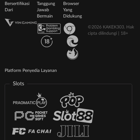
Bersertifikasi
Tanggung
Browser
Dari
Jawab
Yang
Bermain
Didukung
©2026 KAKEK303. Hak
cipta dilindungi | 18+
Platform Penyedia Layanan
Slots