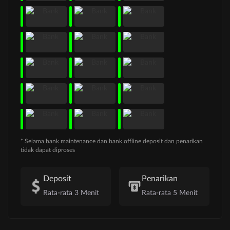
* Selama bank maintenance dan bank offline deposit dan penarikan
tidak dapat diproses
Deposit
Penarikan
Rata-rata 3 Menit
Rata-rata 5 Menit