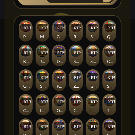
RTP
98%
RTP
95%
RTP
91%
RTP
93%
RTP
98%
RTP
83%
Poker Win
MUSCLE FORTUNE CAT
GOLDEN IDOL
REVOLVER HARE
SUPER ELEMENTS 2
Queen of Inca 2
RTP
80%
RTP
95%
RTP
96%
RTP
97%
RTP
98%
RTP
97%
KONG ISLAND
JUNGLE BANG BANG
DJ BOOM BOOM
Sugar Bang Bang 2
SUGAR BANG BANG PLUS
Chinese New Year Moreways
RTP
97%
RTP
98%
RTP
98%
RTP
96%
RTP
98%
RTP
95%
Queen of Inca
SUPER ELEMENTS
POKER WIN 2
ZEUS
GOLDEN GENIE
SUGAR BANG BANG
RTP
95%
RTP
95%
RTP
97%
RTP
98%
RTP
96%
RTP
97%
CHINESE NEW YEAR
LUXURY GOLDEN PANTHER
OPEN VAULT
CHILIHUAHUA
LUCKY FORTUNES
TREASURES OF ODIN
RTP
91%
RTP
91%
RTP
86%
RTP
85%
RTP
91%
RTP
95%