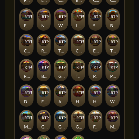
PHOENIX FEVER
LEGEND OF INCA
CYBER GOD OF FORTUNE⁺
BAD RICH WOLF
CATLA'S MONEY MACHINE
CHINESE NEW YEAR 2
RTP
82%
RTP
79%
RTP
93%
RTP
95%
RTP
94%
RTP
83%
Fortune Goddess
NIGHT MARKET
WIN WIN NEKO
Lucky Fortune 3x3
SWORD OF KING
BUFFALO WAYS
RTP
90%
RTP
79%
RTP
88%
RTP
89%
RTP
82%
RTP
89%
COWBOYS
Roma Gladiatrix
TREASURE CRUISE
CRAZY BUFFALO
EGYPT BONANZA
TREASURE RAIDERS
RTP
87%
RTP
93%
RTP
83%
RTP
83%
RTP
90%
RTP
93%
RICH ＭAN
Boxing Riches
GOLDEN PANTHER
THREE LITTLE PIGS
PANDA DRAGON BOAT
PONG PONG HU
RTP
95%
RTP
84%
RTP
89%
RTP
83%
RTP
81%
RTP
95%
DA LE MEN
FORTUNE KOI
ANIMAL RACING
HOT POT PARTY
HAPPY DUO BAO
WAR OF THE UNIVERSE
RTP
88%
RTP
88%
RTP
81%
RTP
81%
RTP
81%
RTP
89%
MAGIC BEANS
GOLD RUSH
GRAND BLUE
GLORY OF ROME
Fortune Sheep
MERGE MAGIC