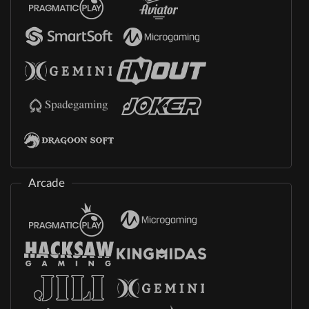
Arcade