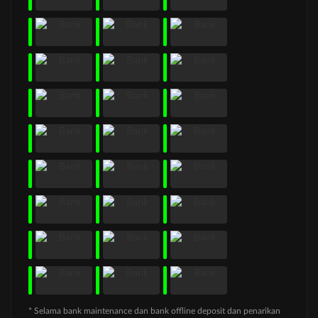
* Selama bank maintenance dan bank offline deposit dan penarikan