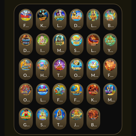
Fantasy Unicorn
King Kong’s Rampage
Legendary Panda
Daily Fishing
Li Kui Pi Yu
Bird Hunter
Dragon Storm
Insect Paradise
Monster Awaken plus
Sea Food Paradise II Plus
Legend of the phoenix
YaoQianShu
OCEAN MONSTER 2
HaiDiLao
Thanos Avengers
Ocean Paradise
Master Of The Deep
Fire Phoenix
Ocean King 3
Lucky Fishing
Fishman Wharf
Fish Music World
Kirin Storm
Mermaids-6s
Golden Legend Plus
Spongebob
Thunder Dragon
Jin Chan Bu Yu
Buffalo thunder