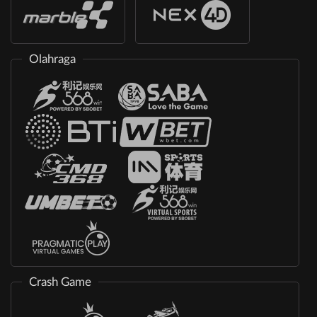
Olahraga
Crash Game