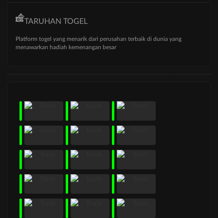
TARUHAN TOGEL
Platform togel yang menarik dari perusahan terbaik di dunia yang
menawarkan hadiah kemenangan besar