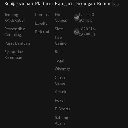
Kebijaksanaan
Platform
Kategori
Dukungan
Komunitas
Tentang
Promosi
Hot
Kakek30
KAKEK303
Games
3Official
Loyalty
Responsible
Slots
+628216
Referral
Gambling
0689920
Live
Pusat Bantuan
Casino
Syarat dan
Race
Ketentuan
Togel
Olahraga
Crash
Game
Arcade
Poker
E-Sports
Sabung
Ayam