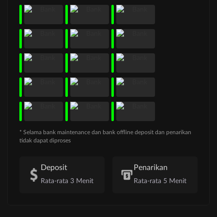
* Selama bank maintenance dan bank offline deposit dan penarikan
tidak dapat diproses
Deposit
Penarikan
Rata-rata 3 Menit
Rata-rata 5 Menit