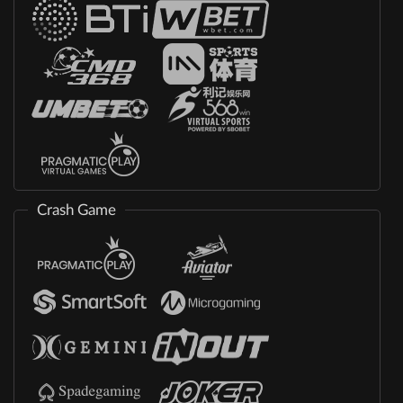
Crash Game