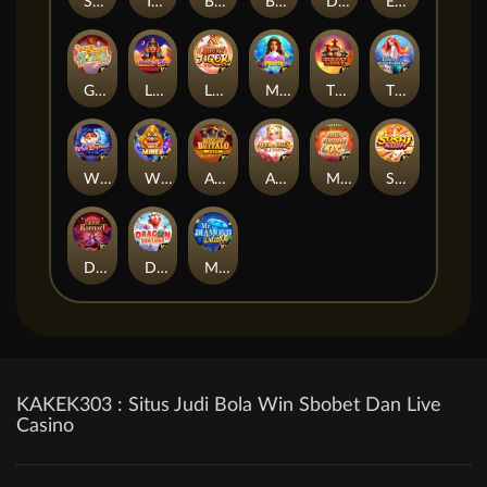
Sugar Candy Bonanza
Treasures of Olympus 1000
BREAK THE BANK
BUNNY VIP NIGHT
DIAMOND KING
EYES OF RA
GOLDEN FORTUNE HORSE
LADY OF RA
LUCKY TIGER
MAGIC PEARLS
THE BIG THE FAT THE UGLY
TIDES OF FORTUNE
WHITE ELEPHANT
WILD MINER
AFRICAN BUFFALO 5000
APHRODITE’S BLESSING
MEGA FORTUNE OX
SUSHI RUSH
DRACULA’S CASTLE BANQUET
DRAGON FORTUNE
MR DIAMOND DELUXE
KAKEK303 : Situs Judi Bola Win Sbobet Dan Live
Casino