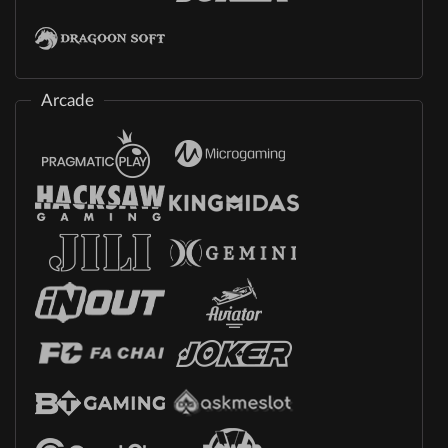
Arcade