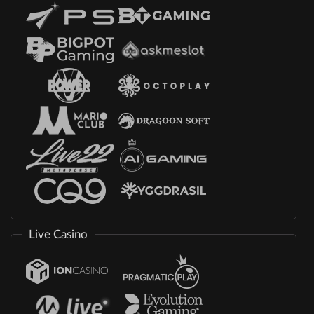
Live Casino