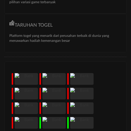
pilihan variasi game terbanyak
TARUHAN TOGEL
Platform togel yang menarik dari perusahan terbaik di dunia yang
menawarkan hadiah kemenangan besar