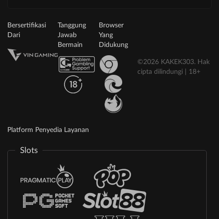
Bersertifikasi
Tanggung
Browser
Dari
Jawab
Yang
Bermain
Didukung
©2026 KAKEK303. Hak
cipta dilindungi | 18+
Platform Penyedia Layanan
Slots