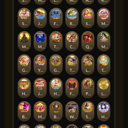
Skull Lord
Monkey King
Last Valkyrie
Miracle Ring
Aero Adventure
Royal Princess
Secret Ball
Journey to the Abyss
Frozen Blade
Reel Bass Family
Sugar Crush!
Magic Candy Factory
Mountain Spirit
Moonlight Cats
Tiggy Luck
Cleo’s Fortune
Queen's Bow
Medusa’s Blessing
Golden Kitty
Yummy Kitchen
Gold Mine Rush
The Fates of Sisters
Lost Treasure
Toy of Legend
Hot Safari Run
Jam Crush
Hottie’s Vacation
Festival of the Dead
Pirate's Treasure
Lucky Goldbar
Buffalo Begins
Mega Sevens
Book of Pharaoh
Western Sherrif
Secret of Goddess
Hottie’s Paradise