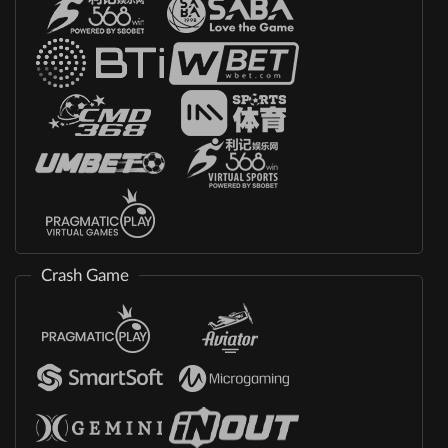
Crash Game