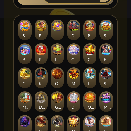
Shoot Piggy
Fiesta Frenzy
Jewely Spin
Dr.Franken’s Lab
Panda’s Jackpot
Safari Run
BigBang Spin
Pop Popcorns
Little Witch's Fortune
Celestial Goddess
Cherry Bell
Elizabeth Lab
Golden Panda
King of Pig
Gold of the King
Magic Fire
Lucky Waterfalls
Sword Master
Mystery Wind
Detective’s Dream
Gold Dragon
Diamond Mask
Oriental Treasures
Mega Cave