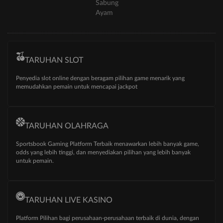
Sabung
Ayam
TARUHAN SLOT
Penyedia slot online dengan beragam pilihan game menarik yang
memudahkan pemain untuk mencapai jackpot
TARUHAN OLAHRAGA
Sportsbook Gaming Platform Terbaik menawarkan lebih banyak game,
odds yang lebih tinggi, dan menyediakan pilihan yang lebih banyak
untuk pemain.
TARUHAN LIVE KASINO
Platform Pilihan bagi perusahaan-perusahaan terbaik di dunia, dengan