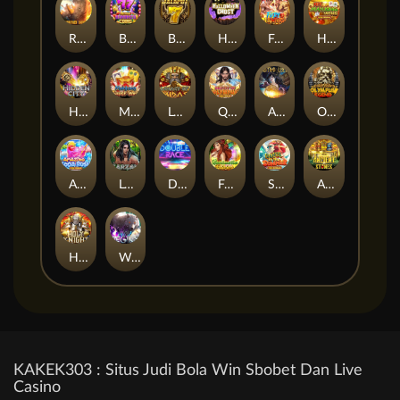
Rhino King
Bonanza Coins
Big Sevens Jackpot
Halloween Ghost
Fury Fighters
Hit Mahjong Wins
Hidden City
Mahjong Super Wins
Legacy of Midas
Quests of Olympus
Astro Luck
Olympus Legend
Amazing Soda Rush
Legend of Tarzan
Double Race
Fantastic Faries
Santa in the Summer
Ancient Stones
Holy Knight
Wolf Begins
KAKEK303 : Situs Judi Bola Win Sbobet Dan Live
Casino