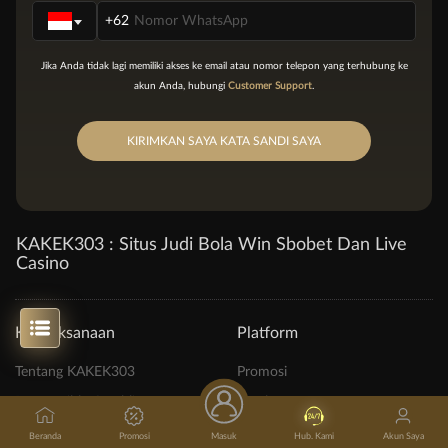
+62
Jika Anda tidak lagi memiliki akses ke email atau nomor telepon yang terhubung ke
akun Anda, hubungi
Customer Support
.
KAKEK303 : Situs Judi Bola Win Sbobet Dan Live
Casino
Kebijaksanaan
Platform
Tentang KAKEK303
Promosi
Responsible Gambling
Loyalty
Pusat Bantuan
Referral
Beranda
Promosi
Masuk
Hub. Kami
Akun Saya