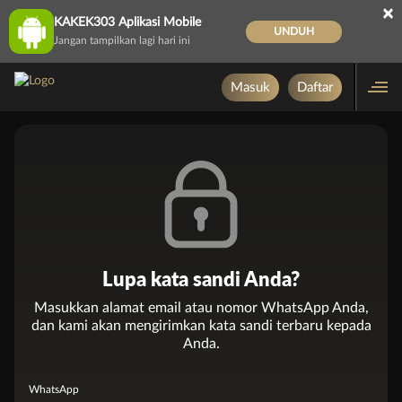
×
KAKEK303 Aplikasi Mobile
UNDUH
Jangan tampilkan lagi hari ini
Masuk
Daftar
Lupa kata sandi Anda?
Masukkan alamat email atau nomor WhatsApp Anda,
dan kami akan mengirimkan kata sandi terbaru kepada
Anda.
WhatsApp